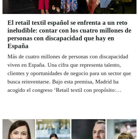
El retail textil español se enfrenta a un reto
ineludible: contar con los cuatro millones de
personas con discapacidad que hay en
España
Más de cuatro millones de personas con discapacidad
viven en España. Una cifra que representa talento,
clientes y oportunidades de negocio para un sector que
busca reinventarse. Bajo esta premisa, Madrid ha
acogido el congreso ‘Retail textil con propósito:
diversidad que transforma’, una cita que reunió a
empresas, expertos e instituciones para abordar cómo
la inclusión laboral y la accesibilidad pueden
convertirse en ventajas competitivas para el retail
textil del futuro.