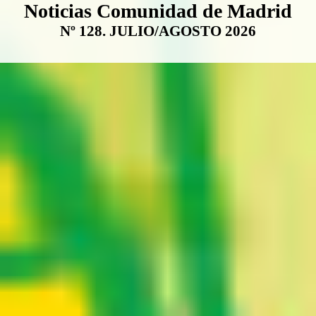
Boletín Noticias Comunidad de M
Noticias Comunidad de Madrid
Nº 128. JULIO/AGOSTO 2026