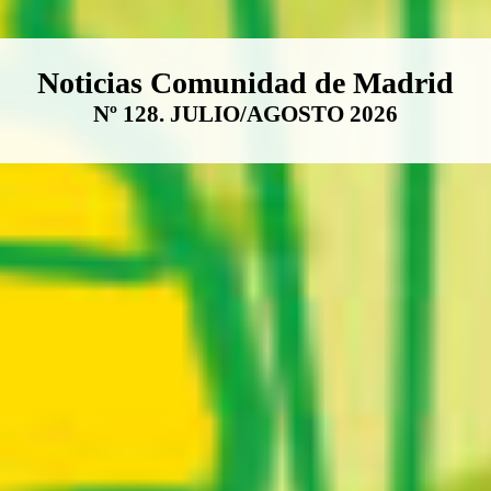
Boletín Noticias Comunidad de M
Noticias Comunidad de Madrid
Nº 128. JULIO/AGOSTO 2026