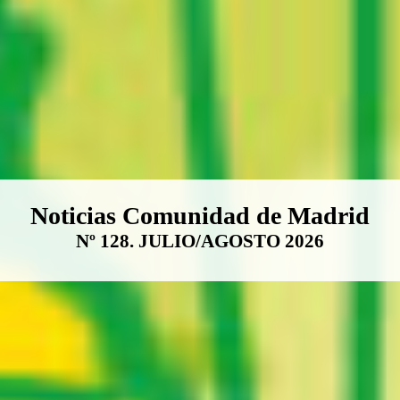
Boletín Noticias Comunidad de M
Noticias Comunidad de Madrid
Nº 128. JULIO/AGOSTO 2026