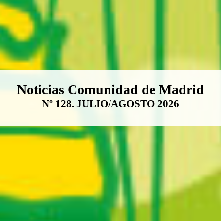
Boletín Noticias Comunidad de M
Noticias Comunidad de Madrid
Nº 128. JULIO/AGOSTO 2026