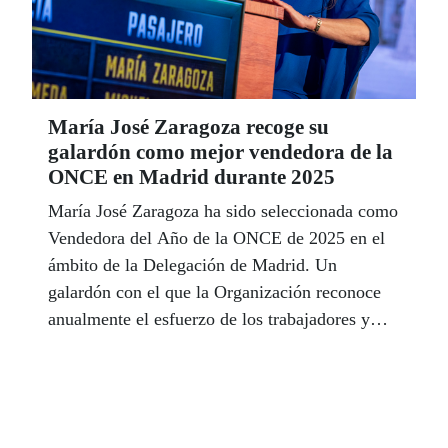
María José Zaragoza recoge su
galardón como mejor vendedora de la
ONCE en Madrid durante 2025
María José Zaragoza ha sido seleccionada como
Vendedora del Año de la ONCE de 2025 en el
ámbito de la Delegación de Madrid. Un
galardón con el que la Organización reconoce
anualmente el esfuerzo de los trabajadores y
trabajadoras dedicados a la venta de sus
diferentes productos de lotería responsable, así
como la actitud en su puesto de trabajo, la
implicación con los clientes o el compromiso