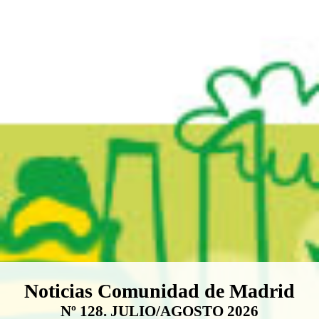
Boletín Noticias Comunidad de M
Noticias Comunidad de Madrid
Nº 128. JULIO/AGOSTO 2026