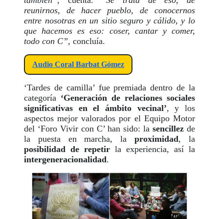
también”
, cuenta.
“Se trata de eso, de
reunirnos, de hacer pueblo, de conocernos
entre nosotras en un sitio seguro y cálido, y lo
que hacemos es eso: coser, cantar y comer,
todo con C”
, concluía.
Audio Coral Barbat Gómez
‘Tardes de camilla’ fue premiada dentro de la
categoría
‘Generación de relaciones sociales
significativas en el ámbito vecinal’
, y los
aspectos mejor valorados por el Equipo Motor
del ‘Foro Vivir con C’ han sido: la
sencillez
de
la puesta en marcha, la
proximidad
, la
posibilidad de repetir
la experiencia, así la
intergeneracionalidad
.