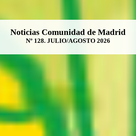
Boletín Noticias Comunidad de M
Noticias Comunidad de Madrid
Nº 128. JULIO/AGOSTO 2026