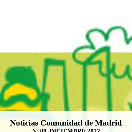
Boletín Noticias Comunidad de M
Noticias Comunidad de Madrid
Nº 88. DICIEMBRE 2022