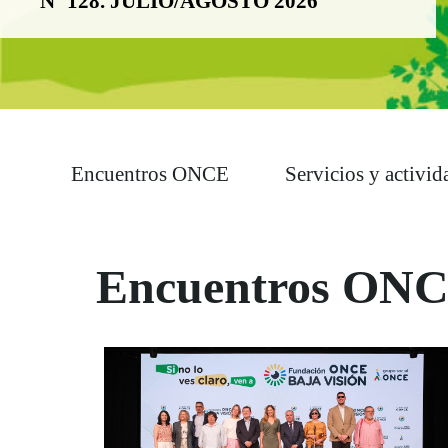
Nº 128. JULIO/AGOSTO 2026
Boletín Noticia
Encuentros ONCE
Servicios y activid
Encuentros ON