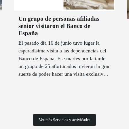
Un grupo de personas afiliadas
sénior visitaron el Banco de
España
El pasado día 16 de junio tuvo lugar la
esperadísima visita a las dependencias del
Banco de España. Ese martes por la tarde
un grupo de 25 afortunados tuvieron la gran
suerte de poder hacer una visita exclusiva y
accesible por los espacios y estancias más
relevantes de uno de los edificios más
simbólicos de la capital española.
Ver más Servicios y actividades