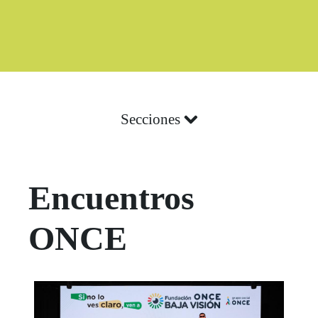
Boletín Noticia
Secciones
Encuentros
ONCE