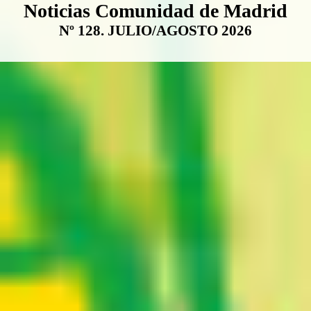
Boletín Noticias Comunidad de M
Noticias Comunidad de Madrid
Nº 128. JULIO/AGOSTO 2026