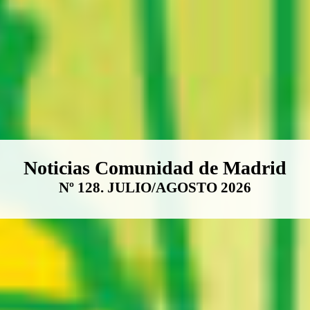
Boletín Noticias Comunidad de M
Noticias Comunidad de Madrid
Nº 128. JULIO/AGOSTO 2026