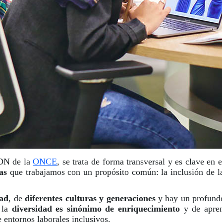
ADN de la
ONCE
, se trata de forma transversal y es clave en 
as
que trabajamos con un propósito común: la inclusión de la
dad
, de
diferentes culturas y generaciones
y hay un profundo 
E la
diversidad es sinónimo de enriquecimiento
y de aprend
 entornos laborales inclusivos.