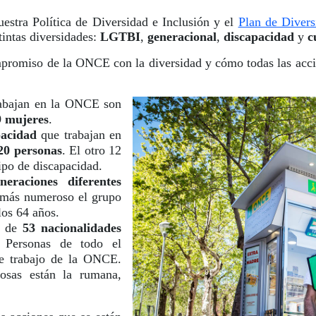
uestra Política de Diversidad e Inclusión y el
Plan de Divers
tintas diversidades:
LGTBI
,
generacional
,
discapacidad
y
c
mpromiso de la ONCE con la diversidad y cómo todas las accio
rabajan en la ONCE son
9 mujeres
.
pacidad
que trabajan en
20 personas
. El otro 12
ipo de discapacidad.
neraciones diferentes
 más numeroso el grupo
los 64 años.
s de
53 nacionalidades
. Personas de todo el
de trabajo de la ONCE.
osas están la rumana,