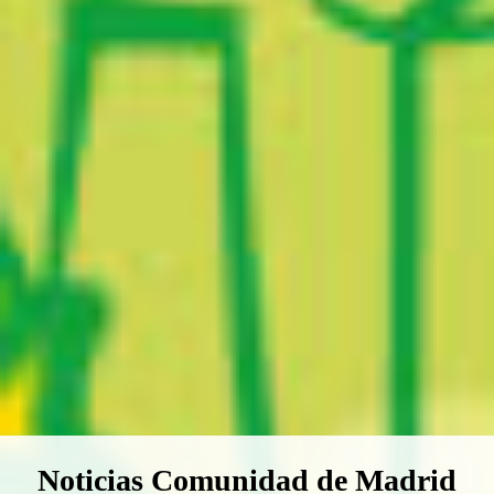
Boletín Noticias Comunidad de M
Noticias Comunidad de Madrid