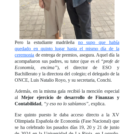
Pero la estudiante madrileña
no supo que había
quedado en quinto lugar hasta el mismo día de la
ceremonia
de entrega de premios, asegura. Aquel día la
acompañaron sus padres, su tutor (que es el
“profe de
Economía, encima”
), el director de ESO y
Bachillerato y la directora del colegio; el delegado de la
ONCE, Luis Natalio Royo, y su secretaria, Conchi.
Además, en la misma gala recibió la mención especial
al
Mejor ejercicio de desarrollo de Finanzas y
Contabilidad
,
“y eso no lo sabíamos”
, explica.
Ese quinto puesto le daba acceso directo a la XV
Olimpiada Española de Economía (Fase Nacional) que
se ha celebrado los pasados días 19, 20 y 21 de junio
de 2024 en la Universidad de La Rioja, en Logroño.