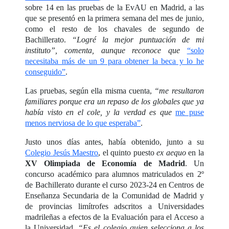
sobre 14 en las pruebas de la EvAU en Madrid, a las
que se presentó en la primera semana del mes de junio,
como el resto de los chavales de segundo de
Bachillerato.
“Logré la mejor puntuación de mi
instituto”, comenta, aunque reconoce que
“solo
necesitaba más de un 9 para obtener la beca y lo he
conseguido”
.
Las pruebas, según ella misma cuenta,
“me resultaron
familiares porque era un repaso de los globales que ya
había visto en el cole, y la verdad es que
me puse
menos nerviosa de lo que esperaba”
.
Justo unos días antes, había obtenido, junto a su
Colegio Jesús Maestro
, el quinto puesto
ex aequo
en la
XV Olimpiada de Economía de Madrid
. Un
concurso académico para alumnos matriculados en 2º
de Bachillerato durante el curso 2023-24 en Centros de
Enseñanza Secundaria de la Comunidad de Madrid y
de provincias limítrofes adscritos a Universidades
madrileñas a efectos de la Evaluación para el Acceso a
la Universidad.
“Es el colegio quien selecciona a los