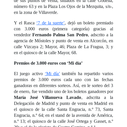
de sus puntos de venta, situados en la calle Godella,
número 63 y en la Plaza Los Ojos de la Mezquita, s/n-,
en la zona de Villaverde.
Y el Rasca
‘7 de la suerte’
, dejó un boleto premiado
con 3.000 euros (primera categoría) gracias al
vendedor
Fernando Palma San Pedro
, adscrito a la
agencia de Móstoles y punto de venta en Alcorcón, en
calle Vizcaya 2; Mayor, 46; Plaza de La Fragua, 3; y
en el quiosco de la calle Mayor, 68.
Premios de 3.000 euros con ‘Mi día’
El juego activo
‘Mi día’
también ha repartido varios
premios de 3.000 euros cada uno con las fechas
ganadoras en diferentes sorteos. Así, en le sorteo del 3
de enero, fue vendido uno de los boletos ganadores por
María José Villanueva Lavado
, adscrita a la
Delegación de Madrid y punto de venta en Madrid en
el quiosco de la calle Santa Engracia, n.º 73, Santa
Engracia, n.º 64; en el stand de la avenida de América,
n.º 13; el quiosco de la calle José Ortega y Gasset, n.º