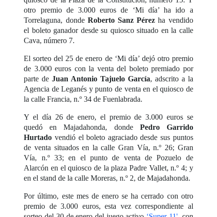
otro premio de 3.000 euros de ‘Mi día’ ha ido a
Torrelaguna, donde
Roberto Sanz Pérez
ha vendido
el boleto ganador desde su quiosco situado en la calle
Cava, número 7.
El sorteo del 25 de enero de ‘Mi día’ dejó otro premio
de 3.000 euros con la venta del boleto premiado por
parte de
Juan Antonio Tajuelo García
, adscrito a la
Agencia de Leganés y punto de venta en el quiosco de
la calle Francia, n.º 34 de Fuenlabrada.
Y el día 26 de enero, el premio de 3.000 euros se
quedó en Majadahonda, donde
Pedro Garrido
Hurtado
vendió el boleto agraciado desde sus puntos
de venta situados en la calle Gran Vía, n.º 26; Gran
Vía, n.º 33; en el punto de venta de Pozuelo de
Alarcón en el quiosco de la plaza Padre Vallet, n.º 4; y
en el stand de la calle Moreras, n.º 2, de Majadahonda.
Por último, este mes de enero se ha cerrado con otro
premio de 3.000 euros, esta vez correspondiente al
sorteo del 30 de enero del juego activo
‘Super 11'
, con