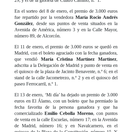
29; y el de la glorieta de Cuatro Camino, n.º 1.
En el sorteo del 8 de enero, el premio de 3.000 euros
fue repartido por la vendedora
María Rocio Andrés
González
, desde sus puntos de venta situados en la
Avenida de América, número 3 y en la Calle Mayor,
número 89, de Alcorcón.
El 11 de enero, el premio de 3.000 euros se quedó en
Madrid, con el boleto agraciado con la fecha ganadora,
que vendió
María Cristina Martínez Martínez
,
adscrita a la Delegación de Madrid y punto de venta en
el quiosco de la plaza de Jacinto Benavente, n.º 6; en el
stand de la calle Jacometrezo, n.º 2 y en el quiosco del
paseo Ferrocarril, n.º 1.
El 13 de enero, ‘Mi día’ ha dejado un premio de 3.000
euros en El Álamo, con un boleto que ha premiado la
fecha favorita de la persona ganadora y que ha
comercializado
Emilio Cebolla Moreno
, con puntos
de venta en la calle Escuelas, número 17; en la Avenida
de Madrid, número 16; y en Navalcarnero, en el
quiosco de la Plaza de la Constitución, número 15. Y