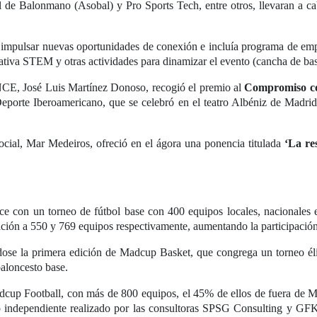
al de Balonmano (Asobal) y Pro Sports Tech, entre otros, llevaran a c
mpulsar nuevas oportunidades de conexión e incluía programa de empl
tiva STEM y otras actividades para dinamizar el evento (cancha de baske
ONCE, José Luis Martínez Donoso, recogió el premio al
Compromiso con
Deporte Iberoamericano, que se celebró en el teatro Albéniz de Madrid 
cial, Mar Medeiros, ofreció en el ágora una ponencia titulada
‘La re
e con un torneo de fútbol base con 400 equipos locales, nacionales 
ación a 550 y 769 equipos respectivamente, aumentando la participación
se la primera edición de Madcup Basket, que congrega un torneo élit
baloncesto base.
cup Football, con más de 800 equipos, el 45% de ellos de fuera de M
io independiente realizado por las consultoras SPSG Consulting y GF