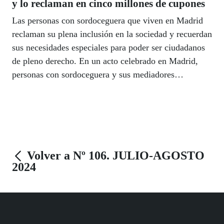
y lo reclaman en cinco millones de cupones
Las personas con sordoceguera que viven en Madrid
reclaman su plena inclusión en la sociedad y recuerdan
sus necesidades especiales para poder ser ciudadanos
de pleno derecho. En un acto celebrado en Madrid,
personas con sordoceguera y sus mediadores
presentaron la imagen de los cinco millones de
cupones que la ONCE ha dedicado al Día
Internacional de las Personas con Sordoceguera, para
dar así visibilidad a esta realidad social, aún muy
desconocida.
Volver a Nº 106. JULIO-AGOSTO
2024