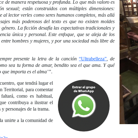
 hace de manera respetuosa y profunda. Lo que más valoro es
ón sexual; están construidos con múltiples dimensiones:
te al lector verles como seres humanos completos, más allá
sajes más poderosos del texto es que no existen moldes
énero. La ficción desafía las expectativas tradicionales y
encia única y personal. Este enfoque, que se aleja de los
ad entre hombres y mujeres, y por una sociedad más libre de
empre presente la letra de la canción
“Ultrabelleza”
, de
omo sea tu forma de amar, bendito sea el que ama. Y qué
o que importa es el alma’”
.
cuentro, que tendrá lugar el
n Territorial, para comentar
altará, como es habitual,
que contribuya a ilustrar el
s y personajes de la trama.
rda unirte a la comunidad de