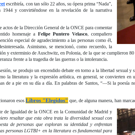
ret
escribiría, con tan sólo 22 años, su ópera prima “Nada”,
1944 y convirtiéndose en la revelación de la narrativa
n de actos de la Dirección General de la ONCE para comentar
sentido homenaje a
Felipe Puntero Velasco
, compañero
mención especial de agradecimiento a las personas como él,
esinteresada. Asimismo, se mencionó, como recuerdo, la
ión y exterminio de Auschwitz, en Polonia, de la que se cumplieron 80 a
anza frente a la tragedia de las guerras o la intolerancia.
 sesión, se produjo un encendido debate en torno a la libertad sexual y 
mo la literatura y la expresión artística, en general, se convierten en
onas de a pie en su día a día. En palabras de Santos, “—Si la poesí
Libros "Elegidos"
ncionaron esos
que, de alguna manera, han marca
te de Igualdad de la ONCE en la Comunidad de Madrid y
ero resaltar que esta obra trata la diversidad sexual con
nesta de personas que exploran su identidad y enfrentan
e las personas LGTBI+ en la literatura es fundamental para