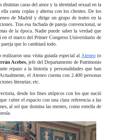
distintas caras del amor y la identidad sexual en la
la canta coplas y alterna con los clientes. De los
teneo de Madrid y dirige un grupo de teatro en la
taciones. Tras esa fachada de pareja convencional, se
rmas de la época. Nadie puede saber la verdad que
rá en el marco del Primer Congreso Universitario de
 pareja que lo cambiará todo.
b realizaron una visita guiada especial al
Ateneo
(o
errán Acebes
, jefe del Departamento de Patrimonio
ante repaso a la historia y personalidades que han
IX. Actualmente, el Ateneo cuenta con 2.400 personas
ones literarias; etc.
ectoria, desde los fines utópicos con los que nació
que cubre el espacio con una clara referencia a las
es, al sol que ilumina las mentes, como estrella de
oesía.