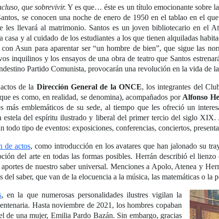
luso, que sobrevivir.
Y es que… éste es un título emocionante sobre las 
antos, se conocen una noche de enero de 1950 en el tablao en el que el
 les llevará al matrimonio. Santos es un joven bibliotecario en el A
a casa y al cuidado de los estudiantes a los que tienen alquiladas habi
só con Asun para aparentar ser “un hombre de bien”, que sigue las no
vos inquilinos y los ensayos de una obra de teatro que Santos estrena
andestino Partido Comunista, provocarán una revolución en la vida de la
 actos de la
Dirección General de la ONCE
, los integrantes del Clu
d, que es como, en realidad, se denomina), acompañados por
Alfonso H
os más emblemáticos de su sede, al tiempo que les ofreció un interes
a estela del espíritu ilustrado y liberal del primer tercio del siglo X
n todo tipo de eventos: exposiciones, conferencias, conciertos, presentaci
n de actos
, como introducción en los avatares que han jalonado su tray
ción del arte en todas las formas posibles. Herrán describió el lienzo 
 aportes de nuestro saber universal. Menciones a Apolo, Atenea y Herm
 del saber, que van de la elocuencia a la música, las matemáticas o la p
s
, en la que numerosas personalidades ilustres vigilan la
 bicentenaria. Hasta noviembre de 2021, los hombres copaban
o el de una mujer, Emilia Pardo Bazán. Sin embargo, gracias