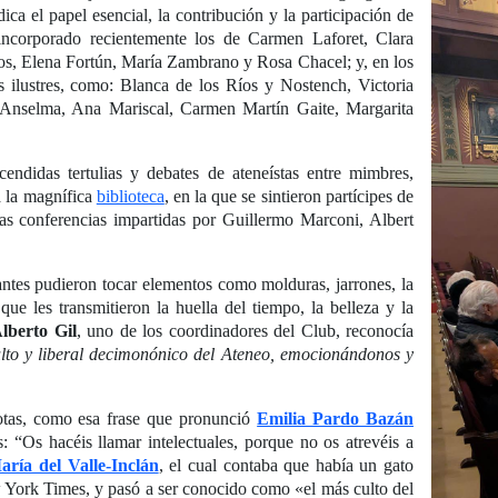
dica el papel esencial, la contribución y la participación de
incorporado recientemente los de Carmen Laforet, Clara
 Elena Fortún, María Zambrano y Rosa Chacel; y, en los
s ilustres, como: Blanca de los Ríos y Nostench, Victoria
Anselma, Ana Mariscal, Carmen Martín Gaite, Margarita
cendidas tertulias y debates de ateneístas entre mimbres,
a la magnífica
biblioteca
, en la que se sintieron partícipes de
as conferencias impartidas por Guillermo Marconi, Albert
tes pudieron tocar elementos como molduras, jarrones, la
ue les transmitieron la huella del tiempo, la belleza y la
lberto Gil
, uno de los coordinadores del Club, reconocía
culto y liberal decimonónico del Ateneo, emocionándonos y
otas, como esa frase que pronunció
Emilia Pardo Bazán
s: “Os hacéis llamar intelectuales, porque no os atrevéis a
ía del Valle-Inclán
, el cual contaba que había un gato
York Times, y pasó a ser conocido como «el más culto del