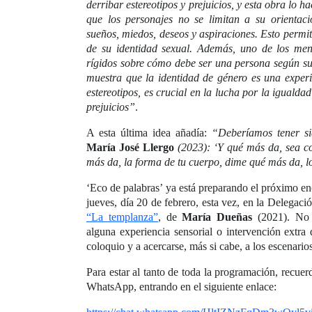
derribar estereotipos y prejuicios, y esta obra lo
que los personajes no se limitan a su orientaci
sueños, miedos, deseos y aspiraciones. Esto permi
de su identidad sexual. Además, uno de los men
rígidos sobre cómo debe ser una persona según su g
muestra que la identidad de género es una experi
estereotipos, es crucial en la lucha por la iguald
prejuicios”
.
A esta última idea añadía:
“Deberíamos tener si
María José Llergo
(2023): ‘Y qué más da, sea c
más da, la forma de tu cuerpo, dime qué más da, l
‘Eco de palabras’ ya está preparando el próximo en
jueves, día 20 de febrero, esta vez, en la Delegació
“La templanza”
, de
María Dueñas
(2021). No f
alguna experiencia sensorial o intervención extra 
coloquio y a acercarse, más si cabe, a los escenario
Para estar al tanto de toda la programación, recue
WhatsApp, entrando en el siguiente enlace: