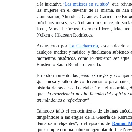
a la iniciativa
‘Las mujeres en su sitio’
, que reivin
las mujeres en el devenir de la misma, se han 
Campoamor, Almudena Grandes, Carmen de Burgos,
próximos meses, se añadirán otros once, de socia
Kent, María Lejárraga, Carmen Llorca, Madame 
Nelken e Hildegart Rodríguez.
Anduvieron por
La Cacharrería
, escenario de en
azulejos, madera y música, y finalizaron subiendo 
momentos históricos, como lo debieron ser aquell
Einstein o Sarah Bernhardt en ella.
En todo momento, las personas ciegas y acompañan
gran mesa y sillón de conferencias o pasamanos, q
historia detrás de cada detalle. Tras el recorrido,
A
que
“la experiencia nos ha llenado del espíritu 
animándonos a reflexionar”
.
Tampoco faltó el conocimiento de algunas anécd
dirigiéndose a las efigies de la Galería de Retrato
llamaros inteligentes”; o el episodio de
Ramón Mar
que siempre dormía sobre un ejemplar de The New 