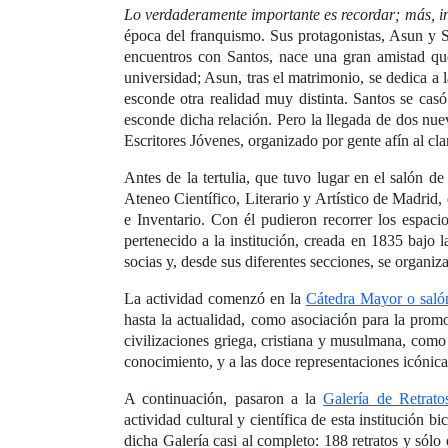
Lo verdaderamente importante es recordar; más, inc
época del franquismo. Sus protagonistas, Asun y S
encuentros con Santos, nace una gran amistad que
universidad; Asun, tras el matrimonio, se dedica a l
esconde otra realidad muy distinta. Santos se ca
esconde dicha relación. Pero la llegada de dos nue
Escritores Jóvenes, organizado por gente afín al cl
Antes de la tertulia, que tuvo lugar en el salón de
Ateneo Científico, Literario y Artístico de Madri
e Inventario. Con él pudieron recorrer los espaci
pertenecido a la institución, creada en 1835 bajo l
socias y, desde sus diferentes secciones, se organiza
La actividad comenzó en la
Cátedra Mayor o saló
hasta la actualidad, como asociación para la promo
civilizaciones griega, cristiana y musulmana, como
conocimiento, y a las doce representaciones icónicas
A continuación, pasaron a la
Galería de Retrato
actividad cultural y científica de esta institución
dicha Galería casi al completo: 188 retratos y sól