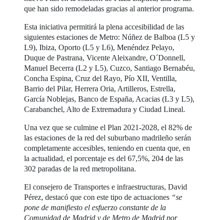
que han sido remodeladas gracias al anterior programa.
Esta iniciativa permitirá la plena accesibilidad de las
siguientes estaciones de Metro: Núñez de Balboa (L5 y
L9), Ibiza, Oporto (L5 y L6), Menéndez Pelayo,
Duque de Pastrana, Vicente Aleixandre, O´Donnell,
Manuel Becerra (L2 y L5), Cuzco, Santiago Bernabéu,
Concha Espina, Cruz del Rayo, Pío XII, Ventilla,
Barrio del Pilar, Herrera Oria, Artilleros, Estrella,
García Noblejas, Banco de España, Acacias (L3 y L5),
Carabanchel, Alto de Extremadura y Ciudad Lineal.
Una vez que se culmine el Plan 2021-2028, el 82% de
las estaciones de la red del suburbano madrileño serán
completamente accesibles, teniendo en cuenta que, en
la actualidad, el porcentaje es del 67,5%, 204 de las
302 paradas de la red metropolitana.
El consejero de Transportes e infraestructuras,
David
Pérez, destacó que con este tipo de actuaciones
“se
pone de manifiesto el esfuerzo constante de la
Comunidad de Madrid y de Metro de Madrid por