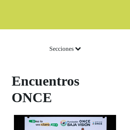
Boletín Noticia
Secciones
Encuentros
ONCE