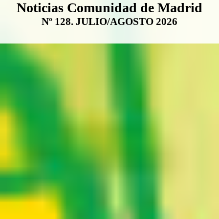
Boletín Noticias Comunidad de M
Noticias Comunidad de Madrid
Nº 128. JULIO/AGOSTO 2026