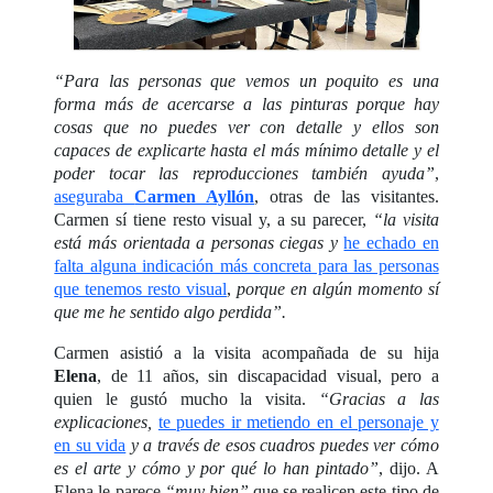
“Para las personas que vemos un poquito es una
forma más de acercarse a las pinturas
porque hay
cosas que no puedes ver con detalle y ellos son
capaces de explicarte hasta el más mínimo detalle y el
poder tocar las reproducciones también ayuda”
,
aseguraba
Carmen Ayllón
, otras de las visitantes.
Carmen sí tiene resto visual y, a su parecer,
“la visita
está más orientada a personas ciegas y
he echado en
falta alguna indicación más concreta para las personas
que tenemos resto visual
,
porque en algún momento sí
que me he sentido algo perdida”.
Carmen asistió a la visita acompañada de su hija
Elena
, de 11 años, sin discapacidad visual, pero a
quien le gustó mucho la visita.
“Gracias a las
explicaciones,
te puedes ir metiendo en el personaje y
en su vida
y a través de esos cuadros puedes ver cómo
es el arte y cómo y por qué lo han pintado”
, dijo. A
Elena le parece
“muy bien”
que se realicen este tipo de