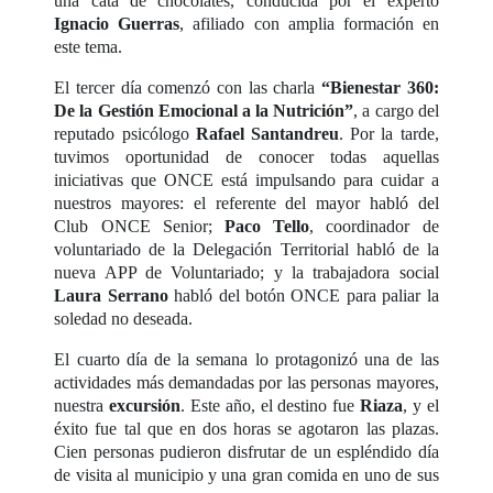
una cata de chocolates, conducida por el experto
Ignacio Guerras
, afiliado con amplia formación en
este tema.
El tercer día comenzó con las charla
“Bienestar 360:
De la Gestión Emocional a la Nutrición”
, a cargo del
reputado psicólogo
Rafael Santandreu
. Por la tarde,
tuvimos oportunidad de conocer todas aquellas
iniciativas que ONCE está impulsando para cuidar a
nuestros mayores: el referente del mayor habló del
Club ONCE Senior;
Paco Tello
, coordinador de
voluntariado de la Delegación Territorial habló de la
nueva APP de Voluntariado; y la trabajadora social
Laura Serrano
habló del botón ONCE para paliar la
soledad no deseada.
El cuarto día de la semana lo protagonizó una de las
actividades más demandadas por las personas mayores,
nuestra
excursión
. Este año, el destino fue
Riaza
, y el
éxito fue tal que en dos horas se agotaron las plazas.
Cien personas pudieron disfrutar de un espléndido día
de visita al municipio y una gran comida en uno de sus