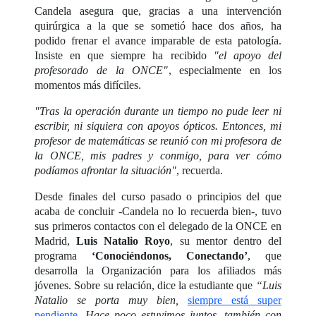
Candela asegura que, gracias a una intervención
quirúrgica a la que se sometió hace dos años, ha
podido frenar el avance imparable de esta patología.
Insiste en que siempre ha recibido
"el apoyo del
profesorado de la ONCE"
, especialmente en los
momentos más difíciles.
"Tras la operación durante un tiempo no pude leer ni
escribir, ni siquiera con apoyos ópticos. Entonces, mi
profesor de matemáticas se reunió con mi profesora de
la ONCE, mis padres y conmigo, para ver cómo
podíamos afrontar la situación"
, recuerda.
Desde finales del curso pasado o principios del que
acaba de concluir -Candela no lo recuerda bien-, tuvo
sus primeros contactos con el delegado de la ONCE en
Madrid,
Luis Natalio Royo
, su mentor dentro del
programa
‘Conociéndonos, Conectando’
, que
desarrolla la Organización para los afiliados más
jóvenes. Sobre su relación, dice la estudiante que
“Luis
Natalio se porta muy bien,
siempre está super
pendiente
. Hace poco estuvimos juntos, también con