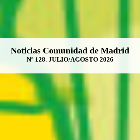
Boletín Noticias Comunidad de M
Noticias Comunidad de Madrid
Nº 128. JULIO/AGOSTO 2026