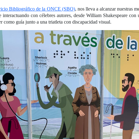
vicio Bibliográfico de la ONCE (SBO)
, nos lleva a alcanzar nuestras m
a e interactuando con célebres autores, desde William Shakespeare con 
er como guía junto a una triatleta con discapacidad visual.