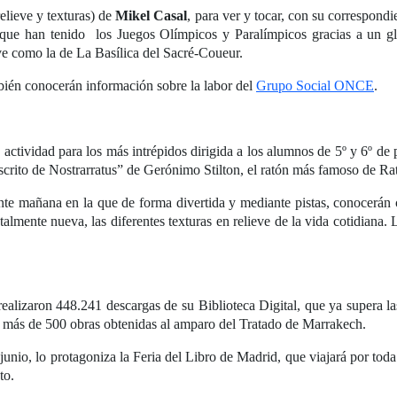
relieve y texturas) de
Mikel Casal
, para ver y tocar, con su correspond
 que han tenido los Juegos Olímpicos y Paralímpicos gracias a un gl
eve como la de La Basílica del Sacré-Coueur.
bién conocerán información sobre la labor del
Grupo Social ONCE
.
ctividad para los más intrépidos dirigida a los alumnos de 5º y 6º de 
ito de Nostrarratus” de Gerónimo Stilton, el ratón más famoso de Rat
ante mañana en la que de forma divertida y mediante pistas, conocerán 
almente nueva, las diferentes texturas en relieve de la vida cotidiana. L
realizaron 448.241 descargas de su Biblioteca Digital, que ya supera l
más de 500 obras obtenidas al amparo del Tratado de Marrakech.
io, lo protagoniza la Feria del Libro de Madrid, que viajará por to
to.