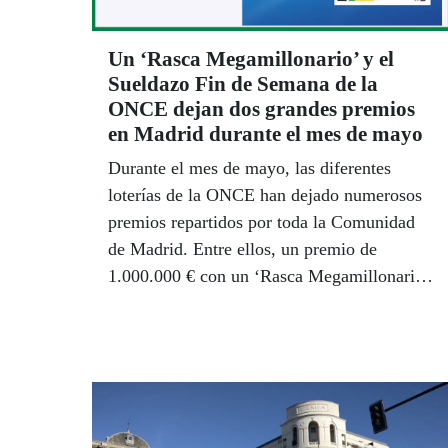
Un ‘Rasca Megamillonario’ y el
Sueldazo Fin de Semana de la
ONCE dejan dos grandes premios
en Madrid durante el mes de mayo
Durante el mes de mayo, las diferentes
loterías de la ONCE han dejado numerosos
premios repartidos por toda la Comunidad
de Madrid. Entre ellos, un premio de
1.000.000 € con un ‘Rasca Megamillonario’
y un Sueldazo de 5.000 euros al mes durante
20 años más 300.000 euros al contado en un
sorteo de Fin de Semana.