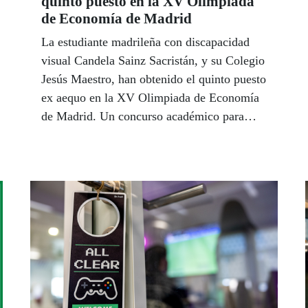
quinto puesto en la XV Olimpiada
de Economía de Madrid
La estudiante madrileña con discapacidad
visual Candela Sainz Sacristán, y su Colegio
Jesús Maestro, han obtenido el quinto puesto
ex aequo en la XV Olimpiada de Economía
de Madrid. Un concurso académico para
alumnos matriculados en 2º de Bachillerato
durante el curso 2023-24 en Centros de
Enseñanza Secundaria de la Comunidad de
Madrid y de provincias limítrofes adscritos a
Universidades madrileñas a efectos de la
Evaluación para el Acceso a la Universidad.