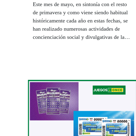
Este mes de mayo, en sintonía con el resto
de primavera y como viene siendo habitual
históricamente cada año en estas fechas, se
han realizado numerosas actividades de
concienciación social y divulgativas de la
marca ONCE. Desde la Unidad de Cultura,
en coordinación con la Unidad de
Voluntariado y algunos centros periféricos
ONCE, se han calendarizado las distintas
intervenciones desarrolladas.