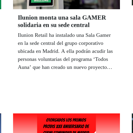
Ilunion monta una sala GAMER
solidaria en su sede central
Ilunion Retail ha instalado una Sala Gamer
en la sede central del grupo corporativo
ubicada en Madrid. A ella podrán acudir las
personas voluntarias del programa ‘Todos
Auna’ que han creado un nuevo proyecto
denominado “Jugon@s”, en colaboración
con la Fundación JuegaterapiaAbre Web
externa en ventana nueva.