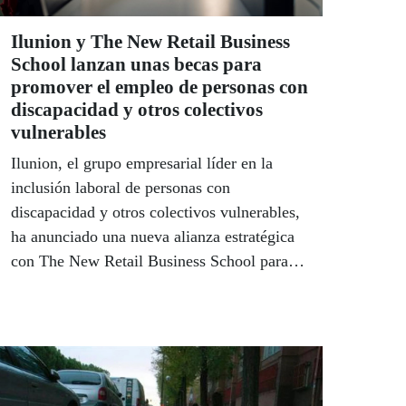
Ilunion y The New Retail Business
School lanzan unas becas para
promover el empleo de personas con
discapacidad y otros colectivos
vulnerables
Ilunion, el grupo empresarial líder en la
inclusión laboral de personas con
discapacidad y otros colectivos vulnerables,
ha anunciado una nueva alianza estratégica
con The New Retail Business School para
lanzar las Becas Ilunion & The New Retail
Business School. Estas becas están
diseñadas para apoyar la formación y el
acceso al empleo de personas con
discapacidad y otros colectivos en situación