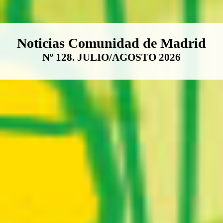
Boletín Noticias Comunidad de M
Noticias Comunidad de Madrid
Nº 128. JULIO/AGOSTO 2026