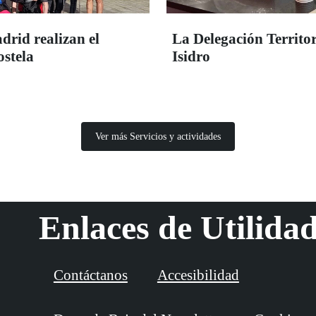
rid realizan el
La Delegación Territo
stela
Isidro
Ver más Servicios y actividades
Enlaces de Utilida
Contáctanos
Accesibilidad