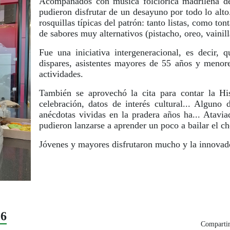
Acompañados con música folclórica madrileña de f
pudieron disfrutar de un desayuno por todo lo alto
rosquillas típicas del patrón: tanto listas, como t
de sabores muy alternativos (pistacho, oreo, vainilla
Fue una iniciativa intergeneracional, es decir,
dispares, asistentes mayores de 55 años y menore
actividades.
También se aprovechó la cita para contar la His
celebración, datos de interés cultural... Alguno 
anécdotas vividas en la pradera años ha... Atavia
pudieron lanzarse a aprender un poco a bailar el ch
Jóvenes y mayores disfrutaron mucho y la innovado
26
Compartir