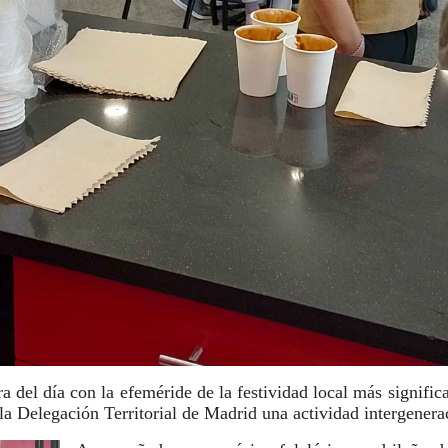
del día con la efeméride de la festividad local más significa
 la Delegación Territorial de Madrid una actividad intergenera