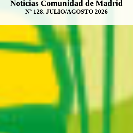
Boletín Noticias Comunidad de M
Noticias Comunidad de Madrid
Nº 128. JULIO/AGOSTO 2026