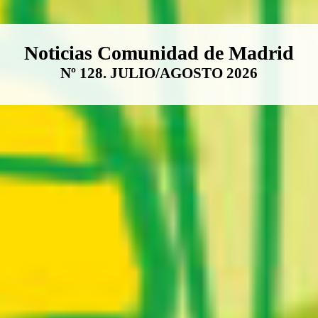
Boletín Noticias Comunidad de M
Noticias Comunidad de Madrid
Nº 128. JULIO/AGOSTO 2026