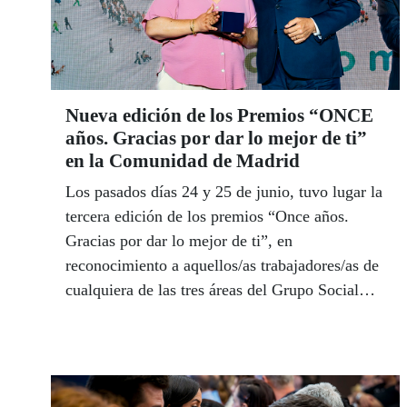
Nueva edición de los Premios “ONCE
años. Gracias por dar lo mejor de ti”
en la Comunidad de Madrid
Los pasados días 24 y 25 de junio, tuvo lugar la
tercera edición de los premios “Once años.
Gracias por dar lo mejor de ti”, en
reconocimiento a aquellos/as trabajadores/as de
cualquiera de las tres áreas del Grupo Social
ONCE (ONCE, Fundación ONCE e Ilunion)
que han cumplido en el último año 11, 22, 33, y
hasta 44 años trabajando en esta gran familia.