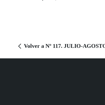
conmemoración de su Día Internacional, el 27
de junio.
Volver a Nº 117. JULIO-AGOST