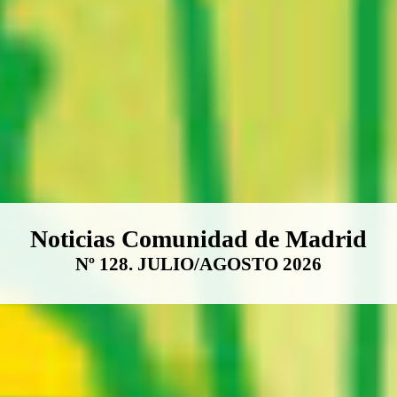
Boletín Noticias Comunidad de M
Noticias Comunidad de Madrid
Nº 128. JULIO/AGOSTO 2026