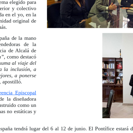
lema elegido para
erior y colectivo
a en el yo, en la
gnidad original de
más.
spaña de la mano
ndedoras de la
cia de Alcalá de
n”
, como destacó
uma al viaje del
 la inclusión, a
jores, a ponerse
, apostilló.
rencia Episcopal
de la diseñadora
onstruido como un
as no estáticas y
aña tendrá lugar del 6 al 12 de junio. El Pontífice estará d