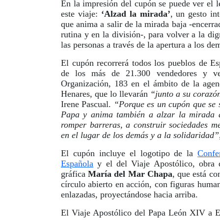
En la impresión del cupón se puede ver el 
este viaje:
‘Alzad la mirada’
, un gesto int
que anima a salir de la mirada baja -encerrad
rutina y en la división-, para volver a la di
las personas a través de la apertura a los de
El cupón recorrerá todos los pueblos de E
de los más de 21.300 vendedores y ve
Organización, 183 en el ámbito de la agen
Henares, que lo llevarán
“junto a su corazó
Irene Pascual.
“Porque es un cupón que se s
Papa y anima también a alzar la mirada a
romper barreras, a construir sociedades me
en el lugar de los demás y a la solidaridad”
El cupón incluye el logotipo de la
Confe
Española
y el del Viaje Apostólico, obra 
gráfica
María del Mar Chapa
, que está c
círculo abierto en acción, con figuras human
enlazadas, proyectándose hacia arriba.
El Viaje Apostólico del Papa León XIV a Esp