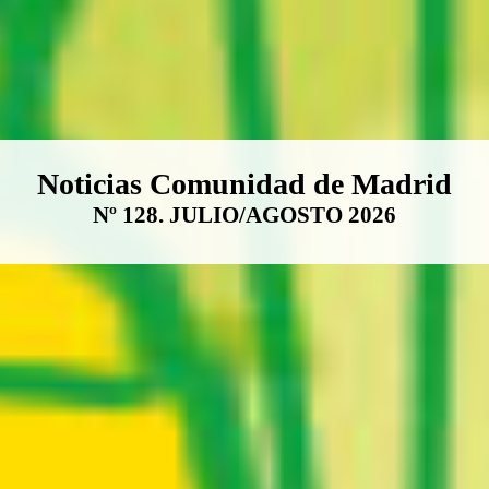
Boletín Noticias Comunidad de M
Noticias Comunidad de Madrid
Nº 128. JULIO/AGOSTO 2026