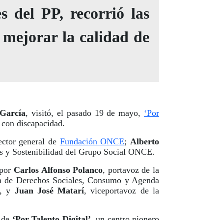
 del PP, recorrió las
 mejorar la calidad de
 García
, visitó, el pasado 19 de mayo,
‘Por
 con discapacidad.
rector general de
Fundación ONCE
;
Alberto
les y Sostenibilidad del Grupo Social ONCE.
 por
Carlos Alfonso Polanco
, portavoz de la
ón de Derechos Sociales, Consumo y Agenda
d, y
Juan José Matarí
, viceportavoz de la
s de
‘Por Talento Digital’
, un centro pionero