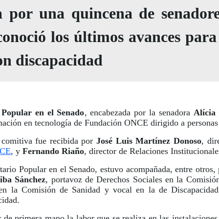
 por una quincena de senadores
conoció los últimos avances para
con discapacidad
Popular en el Senado
, encabezada por la senadora
Alícia
mación en tecnología de Fundación ONCE dirigido a personas
comitiva fue recibida por
José Luis Martínez Donoso
, di
NCE
, y
Fernando Riaño
, director de Relaciones Instituciona
tario Popular en el Senado, estuvo acompañada, entre otros,
iba Sánchez
, portavoz de Derechos Sociales en la Comisi
 en la Comisión de Sanidad y vocal en la de Discapacida
cidad.
r de primera mano la labor que se realiza en las instalacione