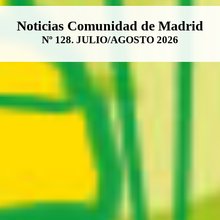
Boletín Noticias Comunidad de M
Noticias Comunidad de Madrid
Nº 128. JULIO/AGOSTO 2026