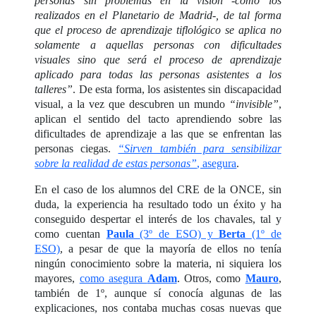
personas sin problemas en la visión -como los
realizados en el Planetario de Madrid-, de tal forma
que el proceso de aprendizaje tiflológico se aplica no
solamente a aquellas personas con dificultades
visuales sino que será el proceso de aprendizaje
aplicado para todas las personas asistentes a los
talleres”
. De esta forma, los asistentes sin discapacidad
visual, a la vez que descubren un mundo
“invisible”
,
aplican el sentido del tacto aprendiendo sobre las
dificultades de aprendizaje a las que se enfrentan las
personas ciegas.
“Sirven también para sensibilizar
sobre la realidad de estas personas”
, asegura
.
En el caso de los alumnos del CRE de la ONCE, sin
duda, la experiencia ha resultado todo un éxito y ha
conseguido despertar el interés de los chavales, tal y
como cuentan
Paula
(3º de ESO) y
Berta
(1º de
ESO)
, a pesar de que la mayoría de ellos no tenía
ningún conocimiento sobre la materia, ni siquiera los
mayores,
como asegura
Adam
. Otros, como
Mauro
,
también de 1º, aunque sí conocía algunas de las
explicaciones, nos contaba muchas cosas nuevas que