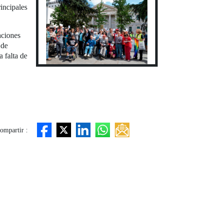
incipales
aciones
 de
 falta de
ompartir :