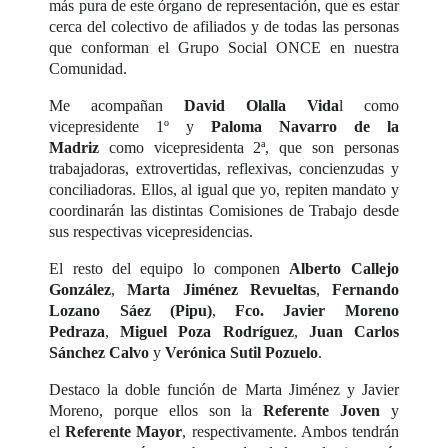
más pura de este órgano de representación, que es estar
cerca del colectivo de afiliados y de todas las personas
que conforman el Grupo Social ONCE en nuestra
Comunidad.
Me acompañan
David Olalla Vida
l como
vicepresidente 1º y
Paloma Navarro de la
Madriz
como vicepresidenta 2ª, que son personas
trabajadoras, extrovertidas, reflexivas, concienzudas y
conciliadoras. Ellos, al igual que yo, repiten mandato y
coordinarán las distintas Comisiones de Trabajo desde
sus respectivas vicepresidencias.
El resto del equipo lo componen
Alberto Callejo
González
,
Marta Jiménez Revueltas
,
Fernando
Lozano Sáez (Pipu)
,
Fco. Javier Moreno
Pedraza
,
Miguel Poza Rodríguez
,
Juan Carlos
Sánchez Calvo
y
Verónica Sutil Pozuelo
.
Destaco la doble función de Marta Jiménez y Javier
Moreno, porque ellos son la
Referente Joven
y
el
Referente Mayor
, respectivamente. Ambos tendrán