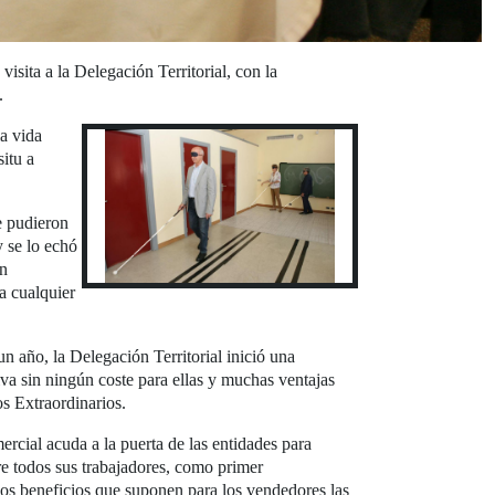
isita a la Delegación Territorial, con la
.
la vida
situ a
de pudieron
y se lo echó
on
a cualquier
 año, la Delegación Territorial inició una
iva sin ningún coste para ellas y muchas ventajas
os Extraordinarios.
ercial acuda a la puerta de las entidades para
re todos sus trabajadores, como primer
 los beneficios que suponen para los vendedores las