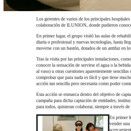
Los gerentes de varios de los principales hospitales
colaboración de ILUNION, donde pudieron conocer, s
En primer lugar, el grupo visitó las aulas de rehabi
diaria o profesional y nuevas tecnologías, hasta lleg
moverse con un bastón, dotados de un antifaz en los
Tras la visita por las principales instalaciones, com
conocer la sensación de servirse el agua o la bebid
al vaso) u otras cuestiones aparentemente sencilla
comprobar que para nada es fácil y que tiene mucho
acción tan sencilla pero necesaria como poder come
Esta acción se enmarca dentro del objetivo de cap
campaña para dicha captación de entidades, instituc
para todos, quisieran colaborar, siempre a través d
En primer lu
vender una 
acercamient