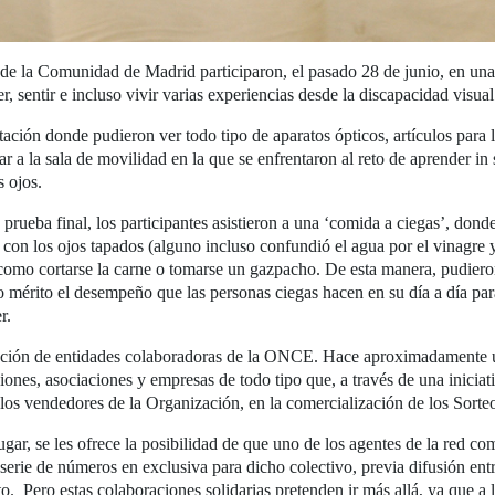
 de la Comunidad de Madrid participaron, el pasado 28 de junio, en una v
entir e incluso vivir varias experiencias desde la discapacidad visual
litación donde pudieron ver todo tipo de aparatos ópticos, artículos para
ar a la sala de movilidad en la que se enfrentaron al reto de aprender in 
 ojos.
o prueba final, los participantes asistieron a una ‘comida a ciegas’, don
a con los ojos tapados (alguno incluso confundió el agua por el vinagre 
s como cortarse la carne o tomarse un gazpacho. De esta manera, pudier
 mérito el desempeño que las personas ciegas hacen en su día a día par
r.
tación de entidades colaboradoras de la ONCE. Hace aproximadamente un
iones, asociaciones y empresas de todo tipo que, a través de una iniciat
e los vendedores de la Organización, en la comercialización de los Sorte
gar, se les ofrece la posibilidad de que uno de los agentes de la red com
serie de números en exclusiva para dicho colectivo, previa difusión ent
o. Pero estas colaboraciones solidarias pretenden ir más allá, ya que a