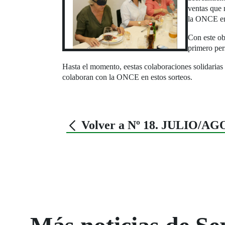
ventas que r
la ONCE ent
Con este ob
primero per
Hasta el momento, eestas colaboraciones solidaria
colaboran con la ONCE en estos sorteos.
Volver a Nº 18. JULIO/A