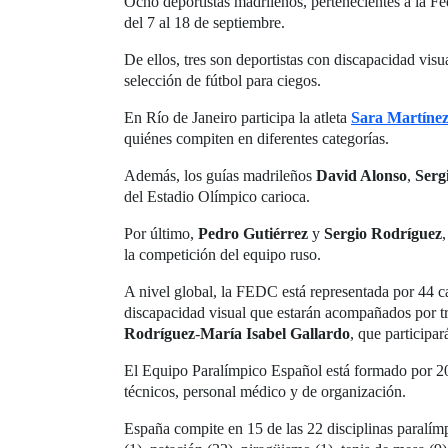
Ocho deportistas madrileños, pertenecientes a la F
del 7 al 18 de septiembre.
De ellos, tres son deportistas con discapacidad visua
selección de fútbol para ciegos.
En Río de Janeiro participa la atleta
Sara Martíne
quiénes compiten en diferentes categorías.
Además, los guías madrileños
David Alonso
,
Serg
del Estadio Olímpico carioca.
Por último,
Pedro Gutiérrez
y
Sergio Rodríguez
la competición del equipo ruso.
A nivel global, la FEDC está representada por 44 ca
discapacidad visual que estarán acompañados por t
Rodríguez
-
María Isabel Gallardo
, que participar
El Equipo Paralímpico Español está formado por 201
técnicos, personal médico y de organización.
España compite en 15 de las 22 disciplinas paralímpica