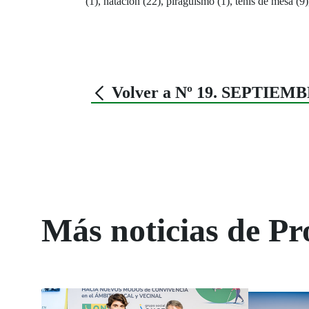
(1), natación (22), piragüismo (1), tenis de mesa (9), 
Volver a Nº 19. SEPTIEMB
Más noticias de P