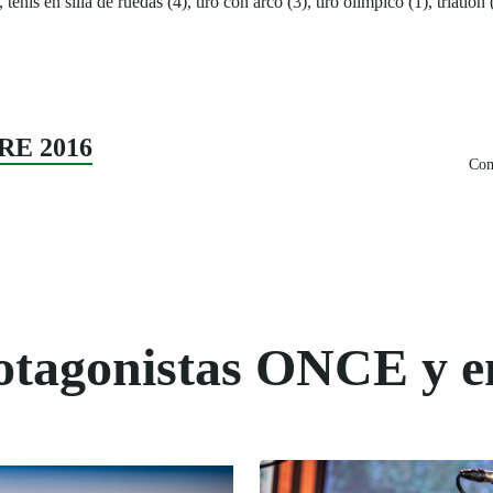
tenis en silla de ruedas (4), tiro con arco (3), tiro olímpico (1), triatlón 
RE 2016
Com
rotagonistas ONCE y e