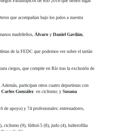
s Juegos Paralímpicos de Río 2016 que tienen lugar
porteros que acompañan bajo los palos a nuestra
ermanos madrileños,
Álvaro
y
Daniel Gavilán
,
atletas de la FEDC que podemos ver sobre el tartán
 para ciegos, que compite en Río tras la exclusión de
 Además, participan otros cuatro deportistas con
y
Carlos González
en ciclismo; y
Susana
6 de apoyo) y 74 profesionales: entrenadores,
 ciclismo (9), fútbol-5 (8), judo (4), halterofilia