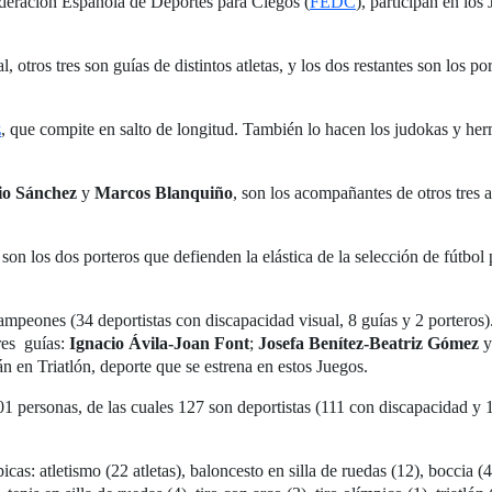
ederación Española de Deportes para Ciegos (
FEDC
), participan en lo
l, otros tres son guías de distintos atletas, y los dos restantes son los 
z
, que compite en salto de longitud. También lo hacen los judokas y h
io Sánchez
y
Marcos Blanquiño
, son los acompañantes de otros tres 
, son los dos porteros que defienden la elástica de la selección de fútbol
mpeones (34 deportistas con discapacidad visual, 8 guías y 2 porteros).
res guías:
Ignacio Ávila-Joan Font
;
Josefa Benítez-Beatriz Gómez
án en Triatlón, deporte que se estrena en estos Juegos.
 personas, de las cuales 127 son deportistas (111 con discapacidad y 1
s: atletismo (22 atletas), baloncesto en silla de ruedas (12), boccia (4),