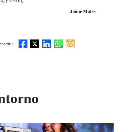
(4) y vela (6).
Jaime Mulas
partir :
ntorno