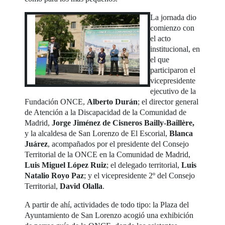
La jornada dio
comienzo con
el acto
institucional, en
el que
participaron el
vicepresidente
ejecutivo de la
Fundación ONCE,
Alberto Durán
; el director general
de Atención a la Discapacidad de la Comunidad de
Madrid,
Jorge Jiménez de Cisneros Bailly-Baillère,
y la alcaldesa de San Lorenzo de El Escorial,
Blanca
Juárez
, acompañados por el presidente del Consejo
Territorial de la ONCE en la Comunidad de Madrid,
Luis Miguel López Ruiz
; el delegado territorial,
Luis
Natalio Royo Paz
; y el vicepresidente 2º del Consejo
Territorial,
David Olalla
.
A partir de ahí, actividades de todo tipo: la Plaza del
Ayuntamiento de San Lorenzo acogió una exhibición