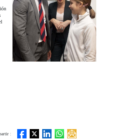
ción
s
el
rtir :