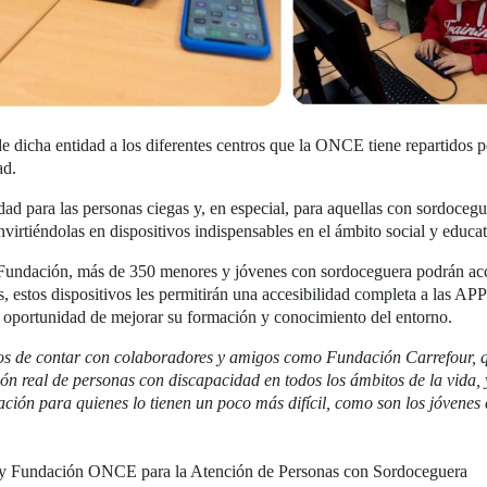
de dicha entidad a los diferentes centros que la ONCE tiene repartidos p
ad.
idad para las personas ciegas y, en especial, para aquellas con sordoceg
virtiéndolas en dispositivos indispensables en el ámbito social y educat
 Fundación, más de 350 menores y jóvenes con sordoceguera podrán acce
 estos dispositivos les permitirán una accesibilidad completa a las AP
a oportunidad de mejorar su formación y conocimiento del entorno.
s de contar con colaboradores y amigos como Fundación Carrefour, 
ón real de personas con discapacidad en todos los ámbitos de la vida, 
ación para quienes lo tienen un poco más difícil, como son los jóvenes
r y Fundación ONCE para la Atención de Personas con Sordoceguera