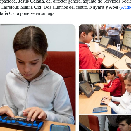
capacidad,
Jesús Celada
, del director general adjunto de Servicios S
d Carrefour,
María Cid
. Dos alumnos del centro,
Nayara y Abel
(
Audi
María Cid a ponerse en su lugar.