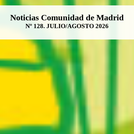
Boletín Noticias Comunidad de M
Noticias Comunidad de Madrid
Nº 128. JULIO/AGOSTO 2026