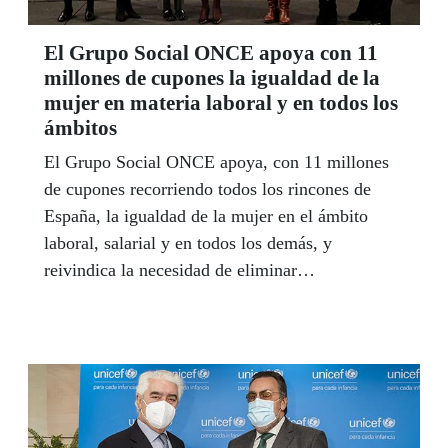
El Grupo Social ONCE apoya con 11
millones de cupones la igualdad de la
mujer en materia laboral y en todos los
ámbitos
El Grupo Social ONCE apoya, con 11 millones
de cupones recorriendo todos los rincones de
España, la igualdad de la mujer en el ámbito
laboral, salarial y en todos los demás, y
reivindica la necesidad de eliminar
definitivamente las brechas de género. Para ello
ha dedicado su cupón del 22 de febrero al Día de
la Igualdad Salarial y el del 8 de marzo será al
Día Internacional de la Mujer. Además, denuncia
que las mujeres con discapacidad han visto
decrecer su salario en 500 euros desde 2010.