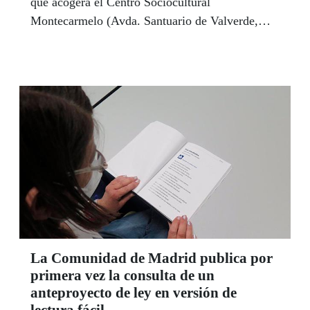
que acogerá el Centro Sociocultural
Montecarmelo (Avda. Santuario de Valverde,
114) de Madrid, del 4 al 27 de marzo. Podrá
visitarse de L a S, en horario de 9.00 a 15.00 y
de 16.00 a 21.00, y los D, de 10.00 a 15.00
horas.
La Comunidad de Madrid publica por
primera vez la consulta de un
anteproyecto de ley en versión de
lectura fácil