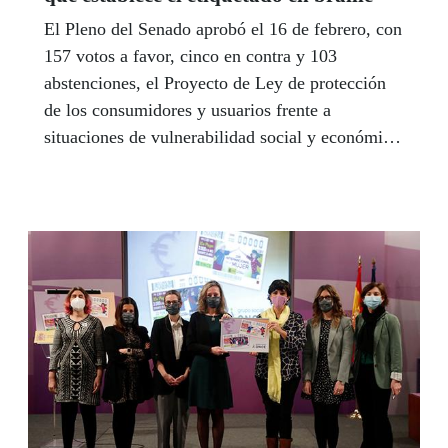
El Pleno del Senado aprobó el 16 de febrero, con
157 votos a favor, cinco en contra y 103
abstenciones, el Proyecto de Ley de protección
de los consumidores y usuarios frente a
situaciones de vulnerabilidad social y económica,
procedente del Real Decreto-ley 1/2021, de 19
de enero, que se tramita por el procedimiento de
urgencia y que, entre otras cuestiones, establece
el etiquetado en braille para productos e insta al
Gobierno a legislar contra la exclusión financiera
a las personas mayores en un plazo de tres
meses.