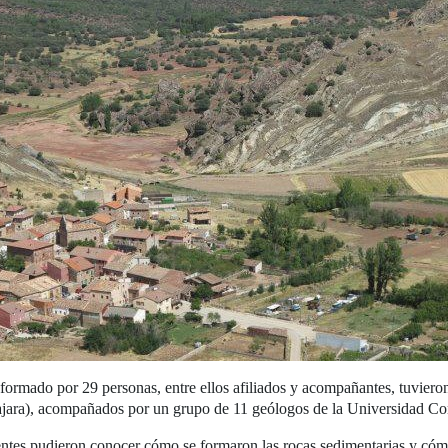
rmado por 29 personas, entre ellos afiliados y acompañantes, tuvieron 
lajara), acompañados por un grupo de 11 geólogos de la Universidad C
stentes pudieron conocer cómo se formaron las rocas sedimentarias y có