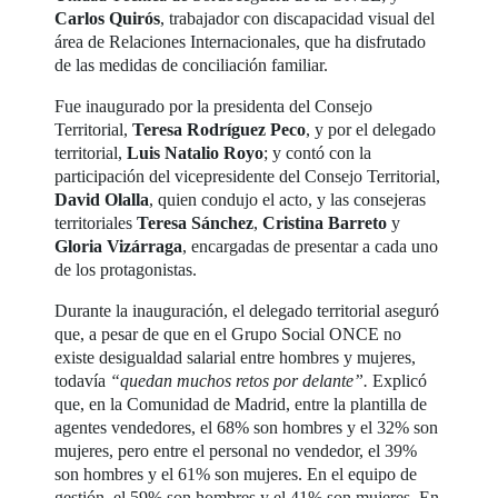
Carlos Quirós
, trabajador con discapacidad visual del
área de Relaciones Internacionales, que ha disfrutado
de las medidas de conciliación familiar.
Fue inaugurado por la presidenta del Consejo
Territorial,
Teresa Rodríguez Peco
, y por el delegado
territorial,
Luis Natalio Royo
; y contó con la
participación del vicepresidente del Consejo Territorial,
David Olalla
, quien condujo el acto, y las consejeras
territoriales
Teresa Sánchez
,
Cristina Barreto
y
Gloria Vizárraga
, encargadas de presentar a cada uno
de los protagonistas.
Durante la inauguración, el delegado territorial aseguró
que, a pesar de que en el Grupo Social ONCE no
existe desigualdad salarial entre hombres y mujeres,
todavía
“quedan muchos retos por delante”.
Explicó
que, en la Comunidad de Madrid, entre la plantilla de
agentes vendedores, el 68% son hombres y el 32% son
mujeres, pero entre el personal no vendedor, el 39%
son hombres y el 61% son mujeres. En el equipo de
gestión, el 59% son hombres y el 41% son mujeres. En