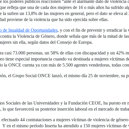
 los poderes públicos reaccionen “ante el alarmante dato de violencia 
ue refleja que una de cada dos mujeres de 16 o más años ha sufrido alg
que la sufren un 13,8% de las mujeres en general, pero el dato se eleva 
ad proviene de la violencia que ha sido ejercida sobre ellas.
o de Igualdad de Oportunidades
, y con el fin de prevenir y erradicar l
a contra la Violencia de Género, donde señala que más de la mitad de la
mujeres sin ella, según datos del Consejo de Europa.
 casi 73.000 personas, un 58% de ellas con discapacidad y un 42% mu
leo tiene especial importancia cuando va destinada a mujeres víctimas d
solo la ONCE cuenta ya con más de 5.500 agentes vendedoras, todas con
cupón, el Grupo Social ONCE lanzó, el mismo día 25 de noviembre, su 
jos Sociales de las Universidades y la Fundación CEOE, ha puesto en m
 lo que favorecerá su posterior inserción laboral en el mercado de traba
 efectuado 44 contrataciones a mujeres víctimas de violencia de género
d. Y en el mismo período Inserta ha atendido a 150 mujeres víctimas de