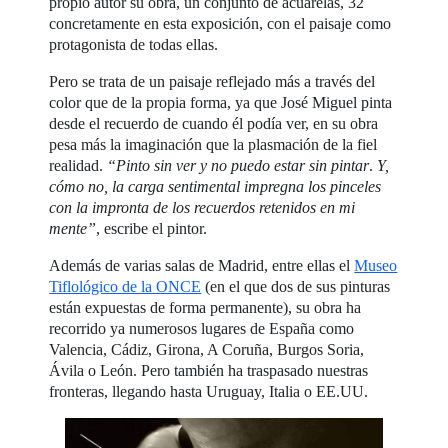
propio autor su obra, un conjunto de acuarelas, 32
concretamente en esta exposición, con el paisaje como
protagonista de todas ellas.
Pero se trata de un paisaje reflejado más a través del
color que de la propia forma, ya que José Miguel pinta
desde el recuerdo de cuando él podía ver, en su obra
pesa más la imaginación que la plasmación de la fiel
realidad.
“Pinto sin ver y no puedo estar sin pintar
.
Y,
cómo no, la carga sentimental impregna los pinceles
con la impronta de los recuerdos retenidos en mi
mente”
, escribe el pintor.
Además de varias salas de Madrid, entre ellas el
Museo
Tiflológico de la ONCE
(en el que dos de sus pinturas
están expuestas de forma permanente), su obra ha
recorrido ya numerosos lugares de España como
Valencia, Cádiz, Girona, A Coruña, Burgos Soria,
Ávila o León. Pero también ha traspasado nuestras
fronteras, llegando hasta Uruguay, Italia o EE.UU.