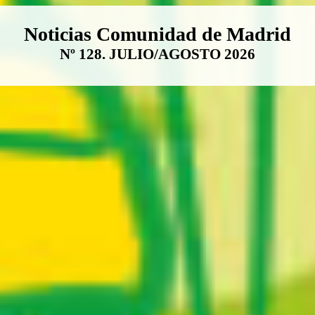
Boletín Noticias Comunidad de M
Noticias Comunidad de Madrid
Nº 128. JULIO/AGOSTO 2026