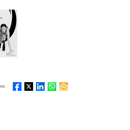
tir :