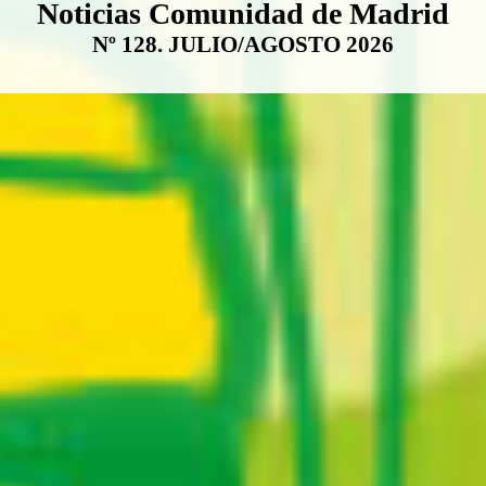
Boletín Noticias Comunidad de M
Noticias Comunidad de Madrid
Nº 128. JULIO/AGOSTO 2026